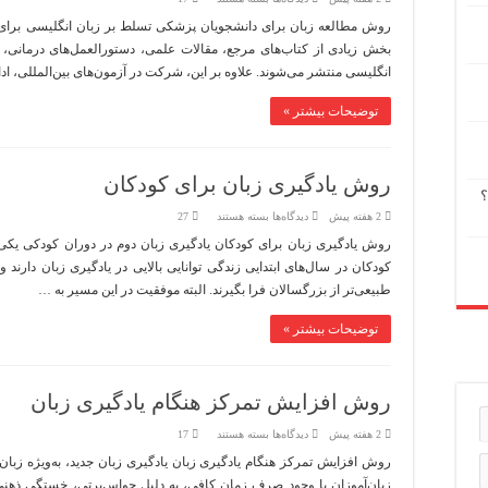
روش
مطالعه
روش مطالعه زبان برای دانشجویان پزشکی تسلط بر زبان انگلیسی برا
زبان
بخش زیادی از کتاب‌های مرجع، مقالات علمی، دستورالعمل‌های درمانی، پ
برای
دانشجویان
انگلیسی منتشر می‌شوند. علاوه بر این، شرکت در آزمون‌های بین‌المللی، ا
پزشکی
توضیحات بیشتر »
روش یادگیری زبان برای کودکان
؟
برای
2 هفته پیش
دیدگاه‌ها
بسته هستند
27
روش
یادگیری
روش یادگیری زبان برای کودکان یادگیری زبان دوم در دوران کودکی یکی از
زبان
کودکان در سال‌های ابتدایی زندگی توانایی بالایی در یادگیری زبان دارند و
برای
کودکان
طبیعی‌تر از بزرگسالان فرا بگیرند. البته موفقیت در این مسیر به …
توضیحات بیشتر »
روش افزایش تمرکز هنگام یادگیری زبان
برای
2 هفته پیش
دیدگاه‌ها
بسته هستند
17
روش
افزایش
روش افزایش تمرکز هنگام یادگیری زبان یادگیری زبان جدید، به‌ویژه زبان
تمرکز
زبان‌آموزان با وجود صرف زمان کافی، به دلیل حواس‌پرتی، خستگی ذهن
هنگام