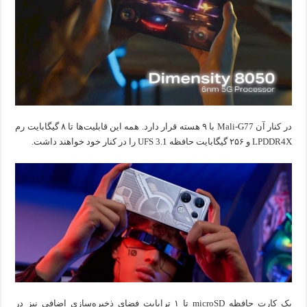
در کنار آن Mali-G77 با ۹ هسته قرار دارد. همه این قابلیت‌ها تا ۸ گیگابایت رم
LPDDR4X و ۲۵۶ گیگابایت حافظه UFS 3.1 را در کنار خود خواهند داشت.
یک کارت حافظه microSD تا ۱ ترابایت فضای ذخیره‌سازی اضافی نیز در