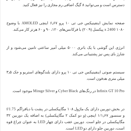
دسترس است و می‌توانید ۸ گیگ اضافی رم مجازی را نیز فعال کنید.
صفحه نمایش اینفینیکس جی تی ۱۰ پرو ۶٫۶۷ اینچی AMOLED با وضوح
۱۰۸۰ x 2400 پیکسل (۲۰:۹) با فرکانس‌های ۱۲۰، ۹۰ و ۶۰ هرتز کار می‌کند.
انرژی این گوشی با یک باتری ۵۰۰۰ میلی آمپر ساعتی تامین می‌شود و از
شارژ بای پس نیز پشتیبانی می‌کند.
سیستم صوتی اینفینیکس جی تی ۱۰ پرو دارای بلندگوهای استریو و جک ۳٫۵
میلی متری هدفون است.
Infinix GT 10 Pro در رنگ‌های Cyber Black و Mirage Silver موجود است.
در بخش دوربین دارای یک ماژول ۱۰۸ مگاپیکسلی در پشت با دیافراگم f/1.75
و سنسور ۱/۱٫۶۷ اینچی (و دو کمک ۲ مگاپیکسلی) به اضافه یک دوربین ۳۲
مگاپیکسلی در جلو است. دوربین عقب دارای چهار LED به عنوان چراغ قوه
است، دوربین جلو دارای دو LED است.