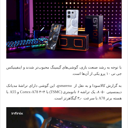
۱۰
پرو
با توجه به رشد صنعت بازی، گوشی‌های گیمینگ محبوب‌تر شدند و اینفینیکس
جی تی ۱۰ پرو یکی از آن‌ها است.
به گزارش کالاسودا و به نقل از gsmarena، این گوشی دارای تراشهٔ مدیاتک
دیمنسیتی ۸۰۵۰، یک تراشه ۶ نانومتری (TSMC) با ۴+۴ Cortex-A78 و A55 با
هسته برتر A78 با سرعت ۳٫۰ گیگاهرتز است.