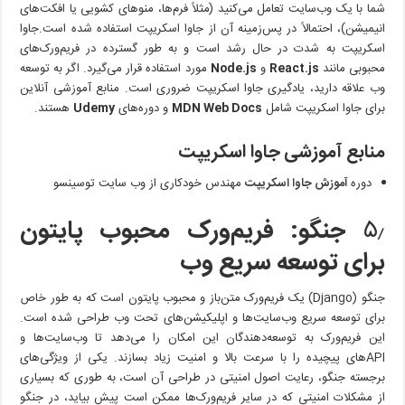
شما با یک وب‌سایت تعامل می‌کنید (مثلاً فرم‌ها، منوهای کشویی یا افکت‌های
انیمیشن)، احتمالاً در پس‌زمینه آن از جاوا اسکریپت استفاده شده است.جاوا
اسکریپت به شدت در حال رشد است و به طور گسترده در فریم‌ورک‌های
محبوبی مانند
React.js
و
Node.js
مورد استفاده قرار می‌گیرد. اگر به توسعه
وب علاقه دارید، یادگیری جاوا اسکریپت ضروری است. منابع آموزشی آنلاین
برای جاوا اسکریپت شامل
MDN Web Docs
و دوره‌های
Udemy
هستند.
منابع آموزشی جاوا اسکریپت
دوره
آموزش جاوا اسکریپت
مهندس خودکاری از وب سایت توسینسو
۵٫
جنگو: فریم‌ورک محبوب پایتون
برای توسعه سریع وب
جنگو (Django) یک فریم‌ورک متن‌باز و محبوب پایتون است که به طور خاص
برای توسعه سریع وب‌سایت‌ها و اپلیکیشن‌های تحت وب طراحی شده است.
این فریم‌ورک به توسعه‌دهندگان این امکان را می‌دهد تا وب‌سایت‌ها و
API‌های پیچیده را با سرعت بالا و امنیت زیاد بسازند. یکی از ویژگی‌های
برجسته جنگو، رعایت اصول امنیتی در طراحی آن است، به طوری که بسیاری
از مشکلات امنیتی که در سایر فریم‌ورک‌ها ممکن است پیش بیاید، در جنگو