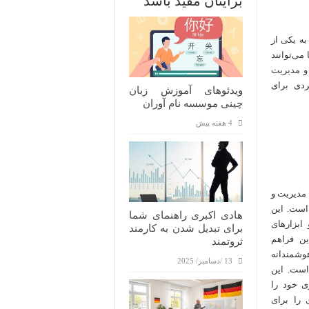
برایتان مفید باشد
ه یکی از
می‌توانند
 و
مدیریت
ردی برای
ویدئوهای آموزش زبان
چینی موسسه نام آوران
4 هفته پیش
مدیریت و
است. این
هادی اکبری راهنمای شما
 ابزارهای
برای تبدیل شدن به کارمند
ین فراهم
ثروتمند
هوشمندانه
13 /دسامبر/ 2025
است. این
ی خود را
 را برای