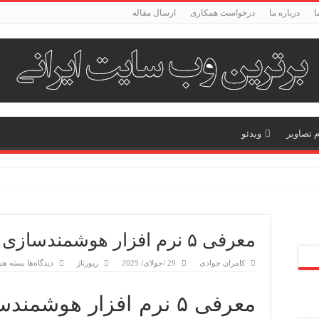
ا
درباره ما
درخواست همکاری
ارسال مقاله
م تصاویر
ویدئو
معرفی ۵ نرم افزار هوشمندسازی مدرسه
برای
کامران جوادی
29 /جولای/ 2025
رپورتاژ
دیدگاه‌ها
بسته هس
معرفی
۵
نرم
معرفی ۵ نرم افزار هوشمن
افزار
هوشمند
مدرسه