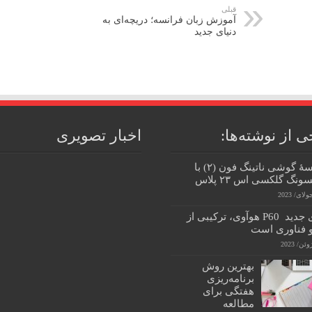
قبلی
آموزش زبان فرانسه؛ دریچه‌ای به
دنیای جدید
ی از نوشته‌ها:
اخبار تصویری
مقایسهٔ گوشی ناتینگ فون (۲) با
نگ گلکسی اس ۲۳ پلاس
سری جدید P60 هوآوی، ترکیبی از
و فناوری است
بهترین روش
برنامه‌ریزی
هفتگی برای
مطالعه