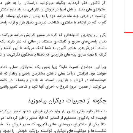
اگر تاکنون فکر کرده‌اید چگونه می‌توانید درآمدتان را به طو
استراتژی‌های دقیق و قابل اجرا در فروش و بازاریابی. به یاد دارم مش
توانست در عرض چند ماه درآمد خود را به بیش از دو برابر برساند. 
گام به گام در ارتباط با مشتری، شناخت نیازهای دقیق بازار و ارائه راه‌ح
یکی از رایج‌ترین اشتباهاتی که افراد در مسیر افزایش درآمد می‌کنند
دنبال راه‌حل‌های سریع و کلیشه‌ای هستند در حالی که نیاز دارند یک ن
باشند. آموزش‌های هادی اکبری به شما کمک می‌کند تا این نقشه را 
گرفته تا بهینه‌سازی پیام‌های بازاریابی که دقیقا پاسخگوی نگرانی‌ها و ا
چرا این موضوع اهمیت دارد؟ زیرا بدون یک استراتژی عملی، تما
خواهد بود. افزایش درآمد یعنی داشتن مشتریان راضی و وفادار که شما 
هوشمندانه در فروش و بازاریابی است، نه تلاش بی‌هدف. در ادام
می‌توانید از همین امروز شروع به اجرای آنها کنید و شاهد تغییر واقعی 
چگونه از تجربیات دیگران بیاموزید
به خاطر دارم وقتی اولین بار وارد دنیای فروش شدم، تصور می‌کردم
فهمیدم که یادگیری مستقیم از کسانی که قبلاً مسیر را طی کرده‌اند، می‌ت
مثلاً یکی از مشتریان دوره‌های هادی اکبری، که مدیر فروش یک 
شکست‌ها و موفقیت‌های دیگران، توانسته رویکرد خودش را بهبود