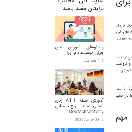
رای
شاید این مطالب
ی
برایتان مفید باشد
 یک
کارمند
‌های فنی
تب اهمیت
ویدئوهای آموزش زبان
چینی موسسه نام آوران
 می‌تواند به
4 هفته پیش
و ثروتمند
اربردی و
یک کارمند
ا در مسیر
آموزش سطح A1.1 زبان
آلمانی: تسلط سریع بر مبانی
با Deutschcenter
 مهم
23 /نوامبر/ 2025