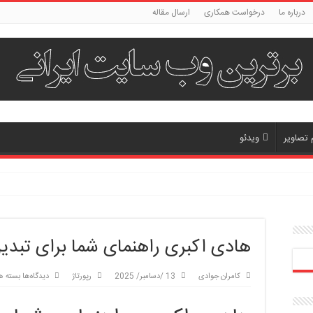
درباره ما
درخواست همکاری
ارسال مقاله
 تصاویر
ویدئو
هادی اکبری راهنمای شما برای تبدیل
برای
کامران جوادی
13 /دسامبر/ 2025
رپورتاژ
دیدگاه‌ها
بسته ه
هادی
اکبری