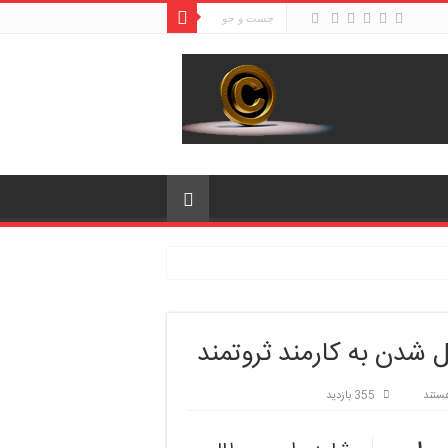
 شدن به کارمند ثروتمند
ستند
355 بازدید