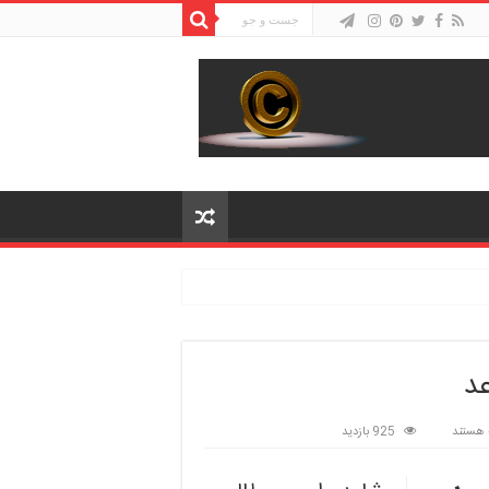
د
 هستند
925 بازدید
د