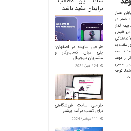
وعد
شاید این مطالب
برایتان مفید باشد
ان اعتبار
 نامه. در
بیمه گذار
یر قانونی
 نمایندگی
ز مانده به
طراحی سایت در اصفهان:
مدید بیمه
پلی میان کسب‌وکار و
مشتریان دیجیتال
 از موعد
نونی مانعی
24 /اکتبر/ 2024
شما، توجه
ست.
طراحی سایت فروشگاهی
برای کسب درآمد بیشتر
11 /سپتامبر/ 2024