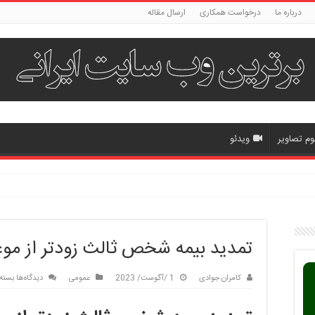
درباره ما
درخواست همکاری
ارسال مقاله
وم تصاویر
ویدئو
تمدید بیمه شخص ثالث زودتر از موع
برای
کامران جوادی
1 /آگوست/ 2023
عمومی
دیدگاه‌ها
بسته
تمدی
بیمه