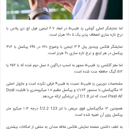
اما نمایشگر اصلی گوشی زد فلیپ۵ در ابعاد ۶.۷ اینچی فول اچ دی پلاس با
نرخ تازه سازی انعطاف پذیر یک تا ۱۲۰ هرتز است.
نمایشگر فلکس ویندوز پنل ۳.۴ اینجی با وضوح ۷۲۰ در ۷۴۸ پیکسل با ۳۰۶
پیکسل در هر اینچ و نرخ تازه سازی ۶۰ هرتز است.
اما مغز گلکسی زد فلیپ۵ مجهز به اسنپ دراگون ۸ نسل دوم شده که با ۲۵۶ یا
۵۱۲ گیگ حافظه ست شده است.
مشخصات دوربین زد فلیپ۵ نسبت به فلیپ۴ فرقی نکرده است و ماژول اصلی
۱۲ مگاپیکسلی با سنسور ۱/۱٫۷۶ و پیکسل عظیم ۱.۸ میکرومتری با قابلیت Dual
Pixel AF است که لنز f/1.8 آن لرزشگیر ارائه می‌دهد.
همچنین ۱۲ مگاپیکسلی فوق عریض با لنز f/2.2 123 درجه ۱.۱۲ میکرو متر
پیکسل روی آن تعبیه شده است.
به لطف داشتن صفحه نمایش فلکس علاقه مندان به سلفی از امکانات بیشتری