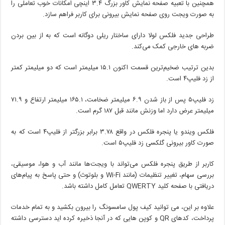
همچنین با تعبیه صفحه نمایش کاور بزرگ ۳.۴ اینچی امکانات خوب تعاملی را
به صورت ویجت روی صفحه نمایش بیرونی برای کاربر فراهم سازد.
طراحی جدید فلکس لولا دارای ساختار ریلی دوگانه است که به از بین بردن
ضربه های خارجی کمک می‌کند.
بدین ترتیب ضخیم‌ترین قسمت اکنون ۱۵.۱ میلیمتر است که دو میلیمتر کمتر
از زد فلیپ۴ است.
زد فلیپ۵ پس از باز شدن ۶.۹ میلیمتر ضخامت، ۱۶۵.۱ میلیمتر ارتفاع و ۷۱.۹
میلیمتر عرض دارد اما وزنش مانند قبل ۱۸۷ گرم است.
فلکس ویندو یا پنجره فلکس در واقع ۳.۷۸ برابر بزرگتر از فلیپ۴ است که به
صورت کاور بیرونی گلکسی زد فلیپ۵ است.
کاربر از طریق پنجره فلکس می‌تواند با ویجت‌ها مانند آب و هوا، موسیقی،
بررسی سهام، تغییر تنظیمات (مانند Wi-Fi و بلوتوث) و حتی پاسخ به پیام‌های
دریافتی با صفحه کلید QWERTY تعامل کامل داشته باشد.
علاوه بر این، می توانید کیف پول سامسونگ را بیرون بکشید و به تمام خدمات
پرداخت، کدهای QR و کوپن هایی که در آنجا ذخیره کرده اید دسترسی داشته