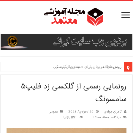
روش مطالعه زبان برای دانشجویان پزشکی
رونمایی رسمی از گلکسی زد فلیپ۵
سامسونگ
کامران جوادی
26 /جولای/ 2023
عمومی
برای
دیدگاه‌ها
بسته هستند
891 بازدید
رونمایی
رسمی