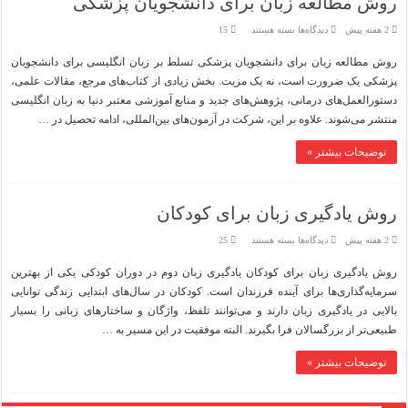
روش مطالعه زبان برای دانشجویان پزشکی
برای
2 هفته پیش
دیدگاه‌ها
بسته هستند
15
روش
مطالعه
روش مطالعه زبان برای دانشجویان پزشکی تسلط بر زبان انگلیسی برای دانشجویان
زبان
برای
پزشکی یک ضرورت است، نه یک مزیت. بخش زیادی از کتاب‌های مرجع، مقالات علمی،
دانشجویان
پزشکی
دستورالعمل‌های درمانی، پژوهش‌های جدید و منابع آموزشی معتبر دنیا به زبان انگلیسی
منتشر می‌شوند. علاوه بر این، شرکت در آزمون‌های بین‌المللی، ادامه تحصیل در …
توضیحات بیشتر »
روش یادگیری زبان برای کودکان
برای
2 هفته پیش
دیدگاه‌ها
بسته هستند
25
روش
یادگیری
روش یادگیری زبان برای کودکان یادگیری زبان دوم در دوران کودکی یکی از بهترین
زبان
برای
سرمایه‌گذاری‌ها برای آینده فرزندان است. کودکان در سال‌های ابتدایی زندگی توانایی
کودکان
بالایی در یادگیری زبان دارند و می‌توانند تلفظ، واژگان و ساختارهای زبانی را بسیار
طبیعی‌تر از بزرگسالان فرا بگیرند. البته موفقیت در این مسیر به …
توضیحات بیشتر »