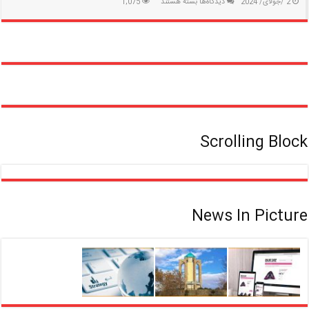
برای
2 /جولای/ 2024
دیدگاه‌ها
بسته هستند
1,075
شغل
های
پردرآمد
بدون
مدرک
دانشگاهی
Scrolling Block
News In Picture