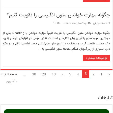
چگونه مهارت خواندن متون انگلیسی را تقویت کنیم؟
برای
2 هفته پیش
دیدگاه‌ها
بسته هستند
18
چگونه
مهارت
چگونه مهارت خواندن متون انگلیسی را تقویت کنیم؟ مهارت خواندن یا Reading یکی از
خواندن
مهم‌ترین مهارت‌های یادگیری زبان انگلیسی است که نقش مهمی در افزایش دایره واژگان،
متون
درک مطلب، تقویت گرامر و موفقیت در آزمون‌های بین‌المللی مانند آیلتس، تافل و دولینگو
انگلیسی
دارد. بسیاری از زبان‌آموزان هنگام مطالعه متون انگلیسی به …
را
تقویت
کنیم؟
توضیحات بیشتر »
3
...
30
20
10
»
5
4
2
1
«
صفحه 3 از 31
» آخرین
تبلیغات: