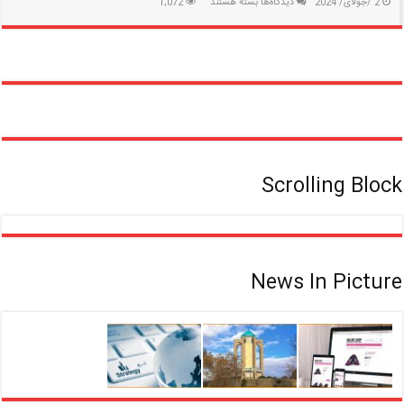
برای
2 /جولای/ 2024
دیدگاه‌ها
بسته هستند
1,072
شغل
های
پردرآمد
بدون
مدرک
دانشگاهی
Scrolling Block
News In Picture