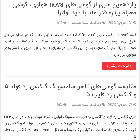
یازدهمین سری از گوشی‌های nova هوآوی، گوشی
همراه پرتره قدرتمند با دید اولترا
برای
31 /جولای/ 2023
دیدگاه‌ها
بسته هستند
613
یازدهمین
سری
کلمه “nova” از کلمه لاتین “novus” گرفته شده است، به این معنی که هر ستاره در حال
از
طلوع برای درخشیدن متولد می‌شود، شبیه به شور و شوق جوانان هنگام تعقیب رویاهای
گوشی‌های
خود برای رقم زدن آینده‌ای بهتر. و این نگرش، در ماورای طراحی این سری از گوشی‌های
nova
هوآوی قرار دارد: …
هوآوی،
گوشی
همراه
توضیحات بیشتر »
پرتره
قدرتمند
با
مقایسهٔ گوشی‌های تاشو سامسونگ گلکسی زد فولد ۵
دید
اولترا
و گلکسی زد فلیپ ۵
برای
29 /جولای/ 2023
دیدگاه‌ها
بسته هستند
682
مقایسهٔ
گوشی‌های
سری گلکسی زد فولد و گلکسی زد فلیپ سامسونگ اولین تاشوها بودند و حالا در سال ۲۰۲۳
تاشو
سامسونگ به تازگی جدیدتری نسل‌های تاشوی خود یعنی گلکسی زد فولد ۵ و گلکسی زد
سامسونگ
فلیپ ۵ را معرفی کرده است. به گزارش کالاسودا و به نقل از phonearena، گلکسی زد فولد
گلکسی
۵ …
زد