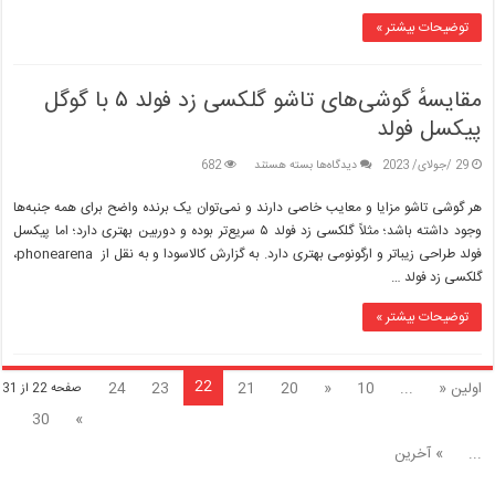
فولد
۵
توضیحات بیشتر »
و
گلکسی
زد
مقایسهٔ گوشی‌های تاشو گلکسی زد فولد ۵ با گوگل
فلیپ
۵
پیکسل فولد
برای
29 /جولای/ 2023
دیدگاه‌ها
بسته هستند
682
مقایسهٔ
گوشی‌های
هر گوشی تاشو مزایا و معایب خاصی دارند و نمی‌توان یک برنده واضح برای همه جنبه‌ها
تاشو
وجود داشته باشد؛ مثلاً گلکسی زد فولد ۵ سریع‌تر بوده و دوربین بهتری دارد؛ اما پیکسل
گلکسی
فولد طراحی زیباتر و ارگونومی بهتری دارد. به گزارش کالاسودا و به نقل از phonearena،
زد
گلکسی زد فولد …
فولد
۵
با
توضیحات بیشتر »
گوگل
پیکسل
فولد
22
اولین «
...
10
«
20
21
23
24
صفحه 22 از 31
30
»
...
» آخرین