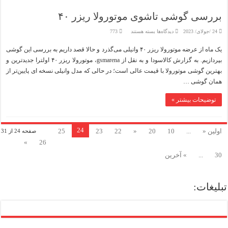
بررسی گوشی تاشوی موتورولا ریزر ۴۰
برای
24 /جولای/ 2023
دیدگاه‌ها
بسته هستند
773
بررسی
گوشی
یک ماه از عرضه موتورولا ریزر ۴۰ وانیلی می‌گذرد و حالا قصد داریم به بررسی این گوشی
تاشوی
موتورولا
بپردازیم. به گزارش کالاسودا و به نقل از gsmarena، موتورولا ریزر ۴۰ اولترا جدیدترین و
ریزر
۴۰
بهترین گوشی موتورولا با قیمت عالی است؛ در حالی که مدل وانیلی نسخه ای پایین‌تر از
همان گوشی …
توضیحات بیشتر »
24
اولین «
...
10
20
«
22
23
25
صفحه 24 از 31
»
26
30
...
» آخرین
تبلیغات: