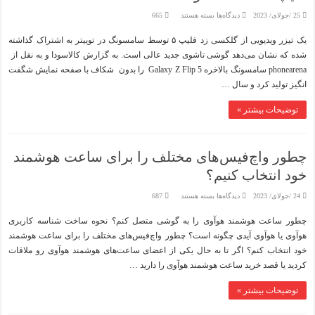
برای
25 /جولای/ 2023
دیدگاه‌ها
بسته هستند
665
بهترین
گوشی
یک تیزر ویدیویی از گلکسی زد فلیپ ۵ توسط سامسونگ در توییتر به اشتراک گذاشته
تاشوی
بازار
شده که نشان می‌دهد گوشی تاشوی جدید عالی است. به گزارش کالاسودا و به نقل از
در
سال
phonearena سامسونگ بالاخره Galaxy Z Flip 5 را بدون شکاف با صفحه نمایش شگفت
۲۰۲۳
گلکسی
انگیز تولید کرد و سال …
زد
فلیپ
۵
توضیحات بیشتر »
است؛
نه
فولد
چطور واچ‌فیس‌های مختلف را برای ساعت هوشمند
خود انتخاب کنیم؟
برای
24 /جولای/ 2023
دیدگاه‌ها
بسته هستند
687
چطور
واچ‌فیس‌های
چطور ساعت هوشمند هوآوی را به گوشی متصل کنم؟ نحوه ساخت شناسه کاربری
مختلف
را
هوآوی یا هوآوی آیدی چگونه است؟ چطور واچ‌فیس‌های مختلف را برای ساعت هوشمند
برای
ساعت
خود انتخاب کنم؟ اگر تا به حال یکی از اعضای ساعت‌های هوشمند هوآوی رو ملاقات
هوشمند
خود
کردید یا قصد خرید ساعت هوشمند هوآوی را دارید …
انتخاب
کنیم؟
توضیحات بیشتر »