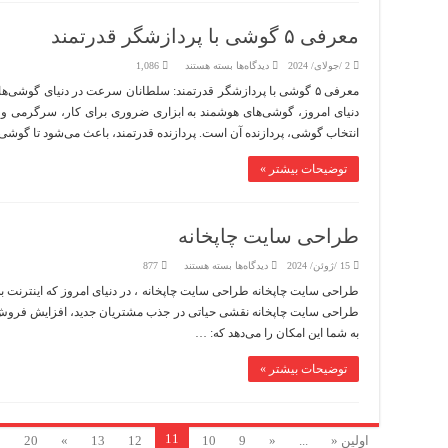
معرفی ۵ گوشی با پردازشگر قدرتمند
برای
2 /جولای/ 2024
دیدگاه‌ها
بسته هستند
1,086
معرفی
۵
گوشی
دنیای امروز، گوشی‌های هوشمند به ابزاری ضروری برای کار، سرگرمی و ارت
با
پردازشگر
انتخاب گوشی، پردازنده آن است. پردازنده قدرتمند، باعث می‌شود تا گوش
قدرتمند
توضیحات بیشتر »
طراحی سایت چاپخانه
برای
15 /ژوئن/ 2024
دیدگاه‌ها
بسته هستند
877
طراحی
سایت
طراحی سایت چاپخانه طراحی سایت چاپخانه ، در دنیای امروز که اینترنت 
چاپخانه
طراحی سایت چاپخانه نقشی حیاتی در جذب مشتریان جدید، افزایش فروش و 
به شما این امکان را می‌دهد که: …
توضیحات بیشتر »
11
اولین «
...
«
9
10
12
13
»
20
0