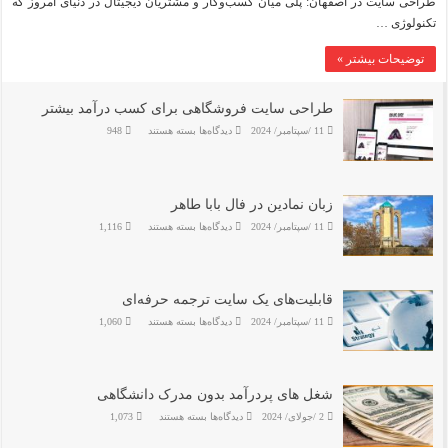
سایت
طراحی سایت در اصفهان: پلی میان کسب‌وکار و مشتریان دیجیتال در دنیای امروز که
در
تکنولوژی …
اصفهان:
پلی
میان
توضیحات بیشتر »
کسب‌وکار
و
مشتریان
دیجیتال
طراحی سایت فروشگاهی برای کسب درآمد بیشتر
برای
11 /سپتامبر/ 2024
دیدگاه‌ها
بسته هستند
948
طراحی
سایت
فروشگاهی
برای
کسب
درآمد
زبان نمادین در فال بابا طاهر
بیشتر
برای
11 /سپتامبر/ 2024
دیدگاه‌ها
بسته هستند
1,116
زبان
نمادین
در
فال
بابا
طاهر
قابلیت‌های یک سایت ترجمه حرفه‌ای
برای
11 /سپتامبر/ 2024
دیدگاه‌ها
بسته هستند
1,060
قابلیت‌های
یک
سایت
ترجمه
حرفه‌ای
شغل های پردرآمد بدون مدرک دانشگاهی
برای
2 /جولای/ 2024
دیدگاه‌ها
بسته هستند
1,073
شغل
های