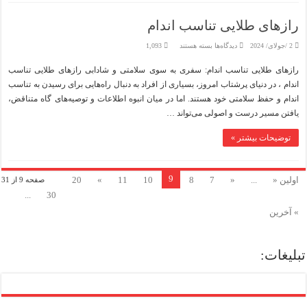
رازهای طلایی تناسب اندام
برای
2 /جولای/ 2024
دیدگاه‌ها
بسته هستند
1,093
رازهای
طلایی
رازهای طلایی تناسب اندام: سفری به سوی سلامتی و شادابی رازهای طلایی تناسب
تناسب
اندام
اندام ، در دنیای پرشتاب امروز، بسیاری از افراد به دنبال راه‌هایی برای رسیدن به تناسب
اندام و حفظ سلامتی خود هستند. اما در میان انبوه اطلاعات و توصیه‌های گاه متناقض،
یافتن مسیر درست و اصولی می‌تواند …
توضیحات بیشتر »
9
اولین «
...
«
7
8
10
11
»
20
صفحه 9 از 31
...
30
» آخرین
تبلیغات: