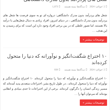
برای
2 /جولای/ 2024
دیدگاه‌ها
بسته هستند
1,073
شغل
های
شغل های پردرآمد بدون مدرک دانشگاهی: دروازه ای نو به سوی فرصت ها شغل های
پردرآمد
بدون
پردرآمد بدون مدرک دانشگاهی ، در دنیای امروز، افراد زیادی به دنبال شغل‌هایی با درآمد
مدرک
دانشگاهی
بالا هستند. اما تصور غلطی که در بین برخی افراد وجود دارد این است که برای رسیدن به
این هدف، …
توضیحات بیشتر »
۱۰ اختراع شگفت‌انگیز و نوآورانه که دنیا را متحول
کرده‌اند
برای
2 /جولای/ 2024
دیدگاه‌ها
بسته هستند
939
۱۰
اختراع
۱۰ اختراع شگفت‌انگیز و نوآورانه که دنیا را متحول کرده‌اند ۱۰ اختراع شگفت‌انگیز و
شگفت‌انگیز
و
نوآورانه که دنیا را متحول کرده‌اند ، در طول تاریخ بشر، اختراعات متعددی پدید آمده‌اند که
نوآورانه
که
مسیر زندگی انسان را دگرگون کرده‌اند. برخی از این اختراعات تا حدی بنیادی و انقلابی
دنیا
را
بوده‌اند که می‌توان آنها را …
متحول
کرده‌اند
توضیحات بیشتر »