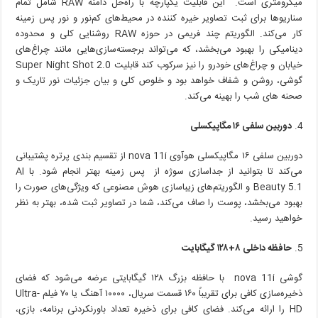
میکرومتری است. این قابلیت یکپارچه با راه‌حل دامنه RAW شامل تمام
سناریوها برای ثبت تصاویر خیره کننده در محیط‌های کم‌نور و نور پس زمینه
کار می‌کند. الگوریتم چند فریمی در حوزه RAW روشنایی کلی و محدوده
دینامیکی را بهبود می‌بخشد، که می‌تواند برجسته‌سازی‌هایی مانند چراغ‌های
خیابان و چراغ‌های خودرو را نیز سرکوب کند قابلیت Super Night Shot 2.0
گوشی، روشن و شفاف خواهد بود و خلوص کلی و بیان جزئیات نور تاریک و
صحنه های شب را بهینه می‌‌کند.
دوربین سلفی ۱۶ مگاپیکسلی
دوربین سلفی ۱۶ مگاپیکسلی هوآوی nova 11i از تقسیم بندی پرتره پشتیبانی
می‌کند تا بتوانید از جداسازی سوژه از پس زمینه بهتر انجام شود. با AI
Beauty 5.1 و الگوریتم‌های زیباسازی هوش مصنوعی که ویژگی‌های صورت را
بهبود می‌بخشد، پوست را صاف می‌کند، شما در تصاویر ثبت شده، بهتر به نظر
خواهید رسید.
حافظه داخلی ۸+۱۲۸ گیگابایت
گوشی nova 11i با حافظه بزرگ ۱۲۸ گیگابایتی عرضه می‌شود که فضای
ذخیره‌سازی کافی برای تقریباً ۱۶۰ قسمت سریال، ۱۰۰۰۰ آهنگ یا ۷۰ فیلم Ultra-
HD را ارائه می‌کند. فضای کافی برای ذخیره تعداد باورنکردنی برنامه، بازی،