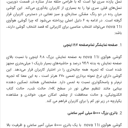
برای
نسل یازده سری نوا است که با طراحی حلقه مدار ستاره در قسمت دوربین،
آنکه
نسل‌های قبلی سری نوا را به بسیاری از کاربران یادآوری می‌کند. این گوشی
گوشی
میان رده در دو رنگ مشکی ستاره‌ای و سبز نعنایی در دسترس کاربران قرار
هوآوی
گرفته است. در ادامه به ۶ دلیل اصلی پرداخته می‌شود که چرا گوشی هوآوی
nova
nova 11i می‌تواند انتخاب مناسبی برای کاربرانی که قصد انتخاب گوشی دارند،
11i
باشد:
را
انتخاب
کنید!
صفحه نمایشگر تمام‌صفحه ۶٫۷ اینچی
گوشی هوآوی nova 11i به صفحه نمایش بزرگ ۶٫۸ اینچی با نسبت بالای
صفحه نمایش به بدنه ۹۴٫۹ درصد و حاشیه‌های بسیار باریک ۱ میلی‌متری مجهز
شده است که تجربه همه جانبه‌تری را در اختیار کاربران قرار می‌دهد. این
گوشی دارای نرخ نمونه برداری لمسی ۲۷۰ هرتز است ، به این معنا که تجربه
نرم‌تر و پاسخگوتری نسبت به لمس دارد. مشخصاتی همانند تسکین دهنده
بینایی مانند تنظیم صافی نور در سطح ۱۰K، حالت شب، حالت کتاب
الکترونیکی، و حالت محافظت از چشم، امکان مرور، خواندن و مشاهده
یکپارچه در زیر نور کم را برای کاربران فراهم می کند.
باتری بزرگ ۵۰۰۰ میلی آمپر ساعتی
گوشی هوآوی nova 11i با یک باتری ۵۰۰۰ میلی آمپر ساعتی و ظرفیت بالا