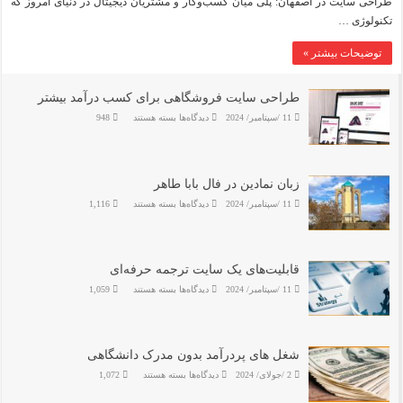
سایت
طراحی سایت در اصفهان: پلی میان کسب‌وکار و مشتریان دیجیتال در دنیای امروز که
در
تکنولوژی …
اصفهان:
پلی
میان
توضیحات بیشتر »
کسب‌وکار
و
مشتریان
دیجیتال
طراحی سایت فروشگاهی برای کسب درآمد بیشتر
برای
11 /سپتامبر/ 2024
دیدگاه‌ها
بسته هستند
948
طراحی
سایت
فروشگاهی
برای
کسب
درآمد
زبان نمادین در فال بابا طاهر
بیشتر
برای
11 /سپتامبر/ 2024
دیدگاه‌ها
بسته هستند
1,116
زبان
نمادین
در
فال
بابا
طاهر
قابلیت‌های یک سایت ترجمه حرفه‌ای
برای
11 /سپتامبر/ 2024
دیدگاه‌ها
بسته هستند
1,059
قابلیت‌های
یک
سایت
ترجمه
حرفه‌ای
شغل های پردرآمد بدون مدرک دانشگاهی
برای
2 /جولای/ 2024
دیدگاه‌ها
بسته هستند
1,072
شغل
های