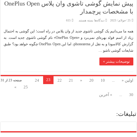
پیش نمایش گوشی تاشوی وان پلاس OnePlus Open
با مشخصات پرچمدار
برای
25 /جولای/ 2023
دیدگاه‌ها
بسته هستند
615
پیش
نمایش
همه ما می‌دانیم یک گوشی تاشوی جدید از وان پلاس در راه است؛ این گوشی به احتمال
گوشی
تاشوی
زیاد از اسم فولد بهره‌ای نمی‌برد و «OnePlus Open» نام گوشی تاشوی جدید است. به
وان
پلاس
گزارش کالاسودا و به نقل از phonearena، اما این OnePlus Open چگونه خواهد بود؟ طبق
OnePlus
Open
شایعات گوشی تاشو …
با
مشخصات
پرچمدار
توضیحات بیشتر »
23
اولین «
...
10
20
«
21
22
24
صفحه 23 از 31
»
25
30
...
» آخرین
تبلیغات: