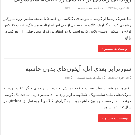
برای
26 /جولای/ 2023
دیدگاه‌ها
بسته هستند
889
رونمایی
رسمی
سامسونگ رسما از گوشی تاشو صدفی گلکسی زد فلیپ۵ با صفحه نمایش رویی بزرگتر
از
گلکسی
رونمایی کرد. به گزارش کالاسودا و به نقل از جی اس ام ارنا، سامسونگ با نصب «فلکس
زد
فلیپ۵
لولا» و «فلکس ویندو» تلاش کرده است تا دو انتقاد بزرگ از نسل قبلی را رفع کند. در
سامسونگ
واقع …
توضیحات بیشتر »
سورپرایز بعدی اپل، آیفون‌های بدون حاشیه
برای
26 /جولای/ 2023
دیدگاه‌ها
بسته هستند
666
سورپرایز
بعدی
آیفون‌ها همیشه از نظر نسبت صفحه نمایش به بدنه از برندهای دیگر عقب بودند و
اپل،
آیفون‌های
شرکت‌هایی مانند سامسونگ، شیائومی، اوپو و زد تی ای بیشتر در پی ساخت یک گوشی
بدون
حاشیه
هوشمند تمام صفحه و بدون حاشیه بودند. به گزارش کالاسودا و به نقل از gizchina، در
سال ۲۰۱۷ ما شاهد …
توضیحات بیشتر »