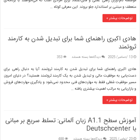
موسسه نام‌آوران راهی عملی و قابل‌اعتماد برای افرادی است که می‌خواهند با برنامه‌ای
موسسه
منعطف و مبتنی بر استاندارد جلو بروند. این معرفی کوتاه …
نام
آوران
توضیحات بیشتر »
هادی اکبری راهنمای شما برای تبدیل شدن به کارمند
ثروتمند
برای
13 /دسامبر/ 2025
دیدگاه‌ها
بسته هستند
353
هادی
اکبری
هادی اکبری راهنمای شما برای تبدیل شدن به کارمند ثروتمند آیا به دنبال راهی برای
راهنمای
دست‌یابی به موفقیت مالی و تبدیل شدن به یک کارمند ثروتمند هستید؟ در دنیای امروز،
شما
مسير موفقیت شغلی فقط به مهارت‌های فنی محدود نمی‌شود و یادگیری مهارت‌های فروش
برای
و بازاریابی به مراتب اهمیت بیشتری یافته …
تبدیل
شدن
به
توضیحات بیشتر »
کارمند
ثروتمند
آموزش سطح A1.1 زبان آلمانی: تسلط سریع بر مبانی
با Deutschcenter
برای
23 /نوامبر/ 2025
دیدگاه‌ها
بسته هستند
488