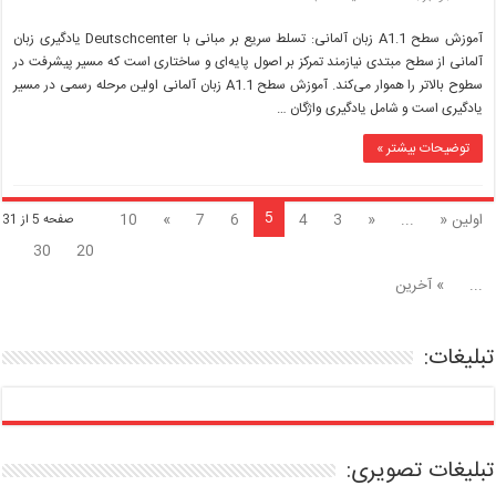
آموزش
سطح
آموزش سطح A1.1 زبان آلمانی: تسلط سریع بر مبانی با Deutschcenter یادگیری زبان
A1.1
آلمانی از سطح مبتدی نیازمند تمرکز بر اصول پایه‌ای و ساختاری است که مسیر پیشرفت در
زبان
سطوح بالاتر را هموار می‌کند. آموزش سطح A1.1 زبان آلمانی اولین مرحله رسمی در مسیر
آلمانی:
یادگیری است و شامل یادگیری واژگان …
تسلط
سریع
بر
توضیحات بیشتر »
مبانی
با
Deutschcenter
5
اولین «
...
«
3
4
6
7
»
10
صفحه 5 از 31
30
20
...
» آخرین
تبلیغات:
تبلیغات تصویری: