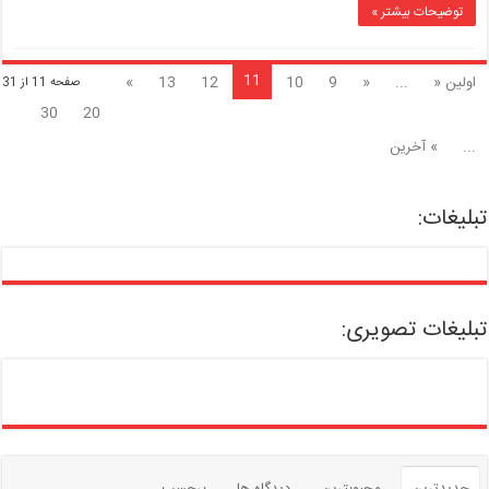
توضیحات بیشتر »
11
اولین «
...
«
9
10
12
13
»
صفحه 11 از 31
30
20
...
» آخرین
تبلیغات:
تبلیغات تصویری: