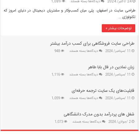
برای
24 /اکتبر/ 2024
دیدگاه‌ها
بسته هستند
1,089
طراحی
طراحی سایت در اصفهان: پلی میان کسب‌وکار و مشتریان دیجیتال در دنیای امروز که
سایت
تکنولوژی …
در
اصفهان:
توضیحات بیشتر »
پلی
میان
کسب‌وکار
طراحی سایت فروشگاهی برای کسب درآمد بیشتر
و
برای
11 /سپتامبر/ 2024
دیدگاه‌ها
بسته هستند
948
مشتریان
طراحی
دیجیتال
سایت
زبان نمادین در فال بابا طاهر
فروشگاهی
برای
برای
11 /سپتامبر/ 2024
دیدگاه‌ها
بسته هستند
1,116
کسب
زبان
درآمد
نمادین
بیشتر
قابلیت‌های یک سایت ترجمه حرفه‌ای
در
فال
برای
11 /سپتامبر/ 2024
دیدگاه‌ها
بسته هستند
1,059
بابا
قابلیت‌های
طاهر
یک
شغل های پردرآمد بدون مدرک دانشگاهی
سایت
ترجمه
برای
2 /جولای/ 2024
دیدگاه‌ها
بسته هستند
1,073
حرفه‌ای
شغل
های
پردرآمد