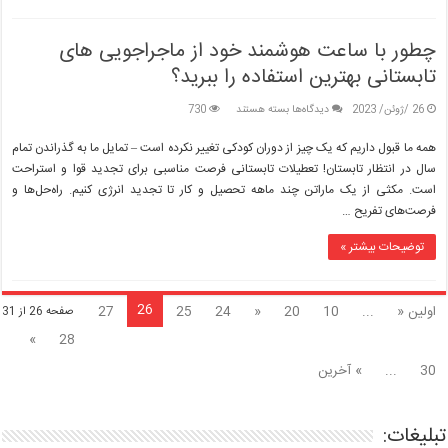
چطور با ساعت هوشمند خود از ماجراجویی های
تابستانی بهترین استفاده را ببرید؟
برای
26 /ژوئن/ 2023
دیدگاه‌ها
بسته هستند
730
چطور
با
همه ما قبول داریم که یک چیز از دوران کودکی تغییر نکرده است – تمایل ما به گذراندن تمام
ساعت
سال در انتظار تابستان! تعطیلات تابستانی فرصت مناسبی برای تجدید قوا و استراحت
هوشمند
است. مکثی از یک ماراتن چند ماهه تحصیل و کار تا تجدید انرژی کنیم. راه‌حل‌ها و
خود
فرصت‌های تفریح …
از
ماجراجویی
های
توضیحات بیشتر »
تابستانی
بهترین
استفاده
26
اولین «
...
10
20
«
24
25
27
صفحه 26 از 31
را
ببرید؟
»
28
30
...
» آخرین
تبلیغات: