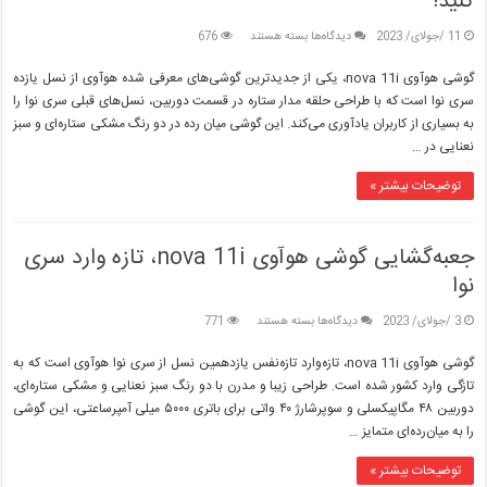
کنید!
برای
11 /جولای/ 2023
دیدگاه‌ها
بسته هستند
676
۶
دلیل
گوشی هوآوی nova 11i، یکی از جدیدترین گوشی‌های معرفی شده هوآوی از نسل یازده
برای
سری نوا است که با طراحی حلقه مدار ستاره در قسمت دوربین، نسل‌های قبلی سری نوا را
آنکه
به بسیاری از کاربران یادآوری می‌کند. این گوشی میان رده در دو رنگ مشکی ستاره‌ای و سبز
گوشی
نعنایی در …
هوآوی
nova
11i
توضیحات بیشتر »
را
انتخاب
کنید!
جعبه‌گشایی گوشی هوآوی nova 11i، تازه وارد سری
نوا
برای
3 /جولای/ 2023
دیدگاه‌ها
بسته هستند
771
جعبه‌گشایی
گوشی
گوشی هوآوی nova 11i، تازه‌وارد تازه‌نفس یازدهمین نسل از سری نوا هوآوی است که به
هوآوی
تازگی وارد کشور شده است. طراحی زیبا و مدرن با دو رنگ سبز نعنایی و مشکی ستاره‌ای،
nova
دوربین ۴۸ مگاپیکسلی و سوپرشارژ ۴۰ واتی برای باتری ۵۰۰۰ میلی آمپرساعتی، این گوشی
11i،
را به میان‌رده‌ای متمایز …
تازه
وارد
سری
توضیحات بیشتر »
نوا