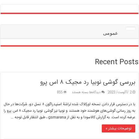
عمومی
Recent Posts
بررسی گوشی نوبیا رد مجیک ۸ اس پرو
برای
2 /آگوست/ 2023
دیدگاه‌ها
بسته هستند
855
بررسی
گوشی
با در دسترس قرار دادن نسخه اورکلاک شده تراشهٔ اسنپدراگون ۸ نسل دو، شرکت‌ها در حال
نوبیا
به روز رسانی گوشی‌های هوشمند خود هستند و نوبیا نیز گوشی نوبیا رد مجیک ۸ اس پرو را
رد
عرضه کرده است. به گزارش کالاسودا و به نقل از gsmarena ، طبق انتظار قابل توجه …
مجیک
۸
توضیحات بیشتر »
اس
پرو