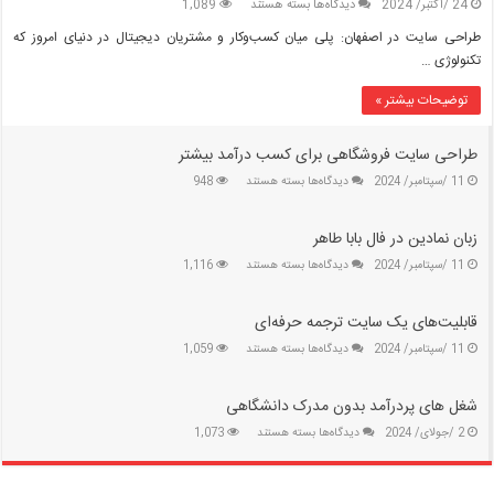
برای
24 /اکتبر/ 2024
دیدگاه‌ها
بسته هستند
1,089
طراحی
طراحی سایت در اصفهان: پلی میان کسب‌وکار و مشتریان دیجیتال در دنیای امروز که
سایت
تکنولوژی …
در
اصفهان:
توضیحات بیشتر »
پلی
میان
کسب‌وکار
طراحی سایت فروشگاهی برای کسب درآمد بیشتر
و
برای
11 /سپتامبر/ 2024
دیدگاه‌ها
بسته هستند
948
مشتریان
طراحی
دیجیتال
سایت
زبان نمادین در فال بابا طاهر
فروشگاهی
برای
برای
11 /سپتامبر/ 2024
دیدگاه‌ها
بسته هستند
1,116
کسب
زبان
درآمد
نمادین
بیشتر
قابلیت‌های یک سایت ترجمه حرفه‌ای
در
فال
برای
11 /سپتامبر/ 2024
دیدگاه‌ها
بسته هستند
1,059
بابا
قابلیت‌های
طاهر
یک
شغل های پردرآمد بدون مدرک دانشگاهی
سایت
ترجمه
برای
2 /جولای/ 2024
دیدگاه‌ها
بسته هستند
1,073
حرفه‌ای
شغل
های
پردرآمد