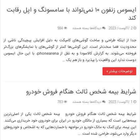
ایسوس زنفون ۱۰ نمی‌تواند با سامسونگ و اپل رقابت
کند
برای
2 /آگوست/ 2023
دیدگاه‌ها
بسته هستند
984
ایسوس
زنفون
جدا از اینکه طراحی و ساخت گوشی‌های کامپکت به دلیل افزایش پیچیدگی ناشی از
۱۰
محدودیت فضا سخت‌تر است، این گوشی‌ها کمتر از گوشی‌های با نمایشگرهای بزرگ‌تر
نمی‌تواند
فروخته می‌شوند. به گزارش کالاسودا و به نقل از phonearena، با این حال ایسوس
با
دوست ندارد این واقعیت را بپذیرد و باز هم یک …
سامسونگ
و
اپل
توضیحات بیشتر »
رقابت
کند
شرایط بیمه شخص ثالث هنگام فروش خودرو
برای
1 /آگوست/ 2023
دیدگاه‌ها
بسته هستند
783
شرایط
بیمه
شرایط بیمه شخص ثالث هنگام فروش خودرو بیمه شخص ثالث یکی از اصلی‌ترین
شخص
بیمه‌هایی است که بسیاری از مالکان خودرو در ایران برای خودروی خود خریداری می‌کنند.
ثالث
این بیمه، برای کمک به مالک خودرو در مواجهه با خسارت‌هایی که به اشخاص و خودروهای
هنگام
دیگر وارد می‌شود، طراحی شده است. …
فروش
خودرو