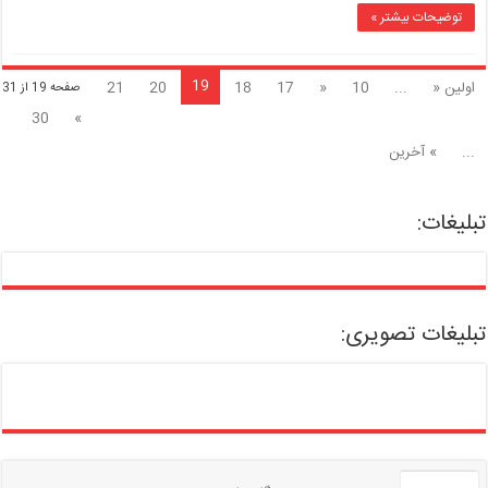
توضیحات بیشتر »
19
اولین «
...
10
«
17
18
20
21
صفحه 19 از 31
30
»
...
» آخرین
تبلیغات:
تبلیغات تصویری: